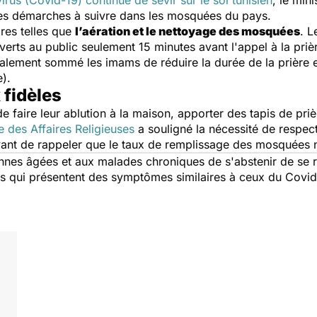
irus (Covid-19) continue de sévir sur le sol tunisien
, le min
es démarches à suivre dans les mosquées du pays.
ires telles que
l’aération et le nettoyage des mosquées
. L
verts au public seulement 15 minutes avant l'appel à la priè
également sommé les imams de réduire la durée de la prière e
re).
fidèles
 de faire leur ablution à la maison, apporter des tapis de pri
e des Affaires Religieuses
a souligné la nécessité de respec
Avant de rappeler que le taux de remplissage des mosquées
nnes âgées et aux malades chroniques de s'abstenir de s
 qui présentent des symptômes similaires à ceux du Covid-