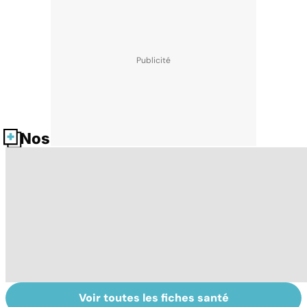
Nos fiches santé
Voir toutes les fiches santé
Tout savoir sur
Inflammation des
Vi