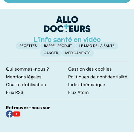
les infections
amygdales : que
oc
pulmonaires
faire en cas
qu
d'angine ?
su
in
RECETTES
RAPPEL PRODUIT
LE MAG DE LA SANTÉ
CANCER
MÉDICAMENTS
Qui sommes-nous ?
Gestion des cookies
Mentions légales
Politiques de confidentialité
Charte d'utilisation
Index thématique
Flux RSS
Flux Atom
Retrouvez-nous sur