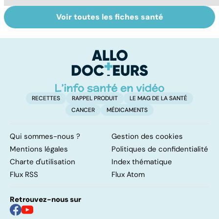
Voir toutes les fiches santé
Tout savoir sur
Inflammation des
Vi
les infections
amygdales : que
oc
pulmonaires
faire en cas
qu
d'angine ?
su
in
RECETTES
RAPPEL PRODUIT
LE MAG DE LA SANTÉ
CANCER
MÉDICAMENTS
Qui sommes-nous ?
Gestion des cookies
Mentions légales
Politiques de confidentialité
Charte d'utilisation
Index thématique
Flux RSS
Flux Atom
Retrouvez-nous sur