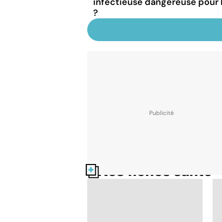
infectieuse dangereuse pour
?
Nos fiches santé