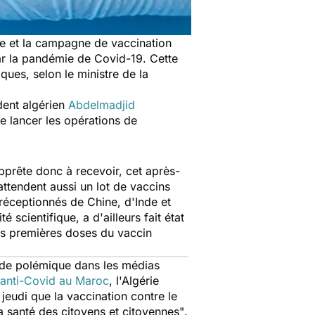
rie et la campagne de vaccination
par la pandémie de Covid-19. Cette
ues, selon le ministre de la
dent algérien
Abdelmadjid
de lancer les opérations de
'apprête donc à recevoir, cet après-
 attendent aussi un lot de vaccins
 réceptionnés de Chine, d'Inde et
cientifique, a d'ailleurs fait état
es premières doses du vaccin
t de polémique dans les médias
 anti-Covid au Maroc
, l'Algérie
 jeudi que la vaccination contre le
a santé des citoyens et citoyennes"
.