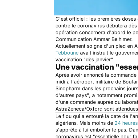
C'est officiel : les premières dose
contre le coronavirus débutera dès 
opération concernera d'abord le pe
Communication Ammar Belhimer.
Actuellement soigné d'un pied en Al
Tebboune
avait instruit le gouverne
vaccination
"dès janvier"
.
Une vaccination "essen
Après avoir annoncé la commande
midi à l'aéroport militaire de Boufa
Sinopharm dans les prochains jour
d'autres pays"
, a notamment promis
d'une commande auprès du laboratoi
AstraZeneca/Oxford sont attendues 
Le flou qui a entouré la date de l
algériens. Mais moins de
24 heures
s'apprête à lui emboîter le pas. Dan
coronavirus est
"essentielle pour f