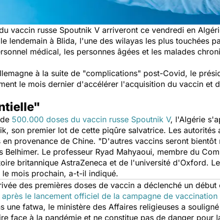
s du vaccin russe Spoutnik V arriveront ce vendredi en Algé
le lendemain à Blida, l'une des wilayas les plus touchées 
rsonnel médical, les personnes âgées et les malades chroniq
lemagne à la suite de "
complications
" post-Covid, le prési
ment le mois dernier d'accélérer l'acquisition du vaccin et 
tielle"
 de
500.000 doses du vaccin russe Spoutnik V
, l'Algérie s
rik, son premier lot de cette piqûre salvatrice. Les autorités
s en provenance de Chine. "
D'autres vaccins seront bientôt
 Belhimer. Le professeur Ryad Mahyaoui, membre du Comité s
re britannique AstraZeneca et de l'université d'Oxford. L
le mois prochain, a-t-il indiqué.
'arrivée des premières doses de vaccin a déclenché un débu
 après le lancement officiel de la campagne de vaccination
s une fatwa, le ministère des Affaires religieuses a souligné
aire face à la pandémie et ne constitue pas de danger pour l