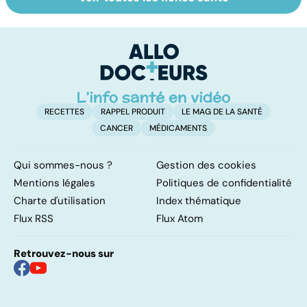
Tout savoir sur
Inflammation des
Vi
les infections
amygdales : que
oc
pulmonaires
faire en cas
qu
d'angine ?
su
in
RECETTES
RAPPEL PRODUIT
LE MAG DE LA SANTÉ
CANCER
MÉDICAMENTS
Qui sommes-nous ?
Gestion des cookies
Mentions légales
Politiques de confidentialité
Charte d'utilisation
Index thématique
Flux RSS
Flux Atom
Retrouvez-nous sur