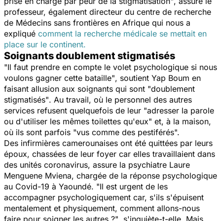
prise en charge par peur de la stigmatisation"
, assure le
professeur, également directeur du centre de recherche
de Médecins sans frontières en Afrique qui nous a
expliqué
comment la recherche médicale se mettait en
place sur le continent.
Soignants doublement stigmatisés
"Il faut prendre en compte le volet psychologique si nous
voulons gagner cette bataille"
, soutient Yap Boum en
faisant allusion aux soignants qui sont
"doublement
stigmatisés"
. Au travail, où le personnel des autres
services refusent quelquefois de leur
"adresser la parole
ou d'utiliser les mêmes toilettes qu'eux
" et, à la maison,
où ils sont parfois
"vus comme des pestiférés".
Des infirmières camerounaises ont été quittées par leurs
époux, chassées de leur foyer car elles travaillaient dans
des unités coronavirus, assure la psychiatre Laure
Menguene Mviena, chargée de la réponse psychologique
au Covid-19 à Yaoundé.
"Il est urgent de les
accompagner psychologiquement car, s'ils s'épuisent
mentalement et physiquement, comment allons-nous
faire pour soigner les autres ?"
, s'inquiète-t-elle. Mais