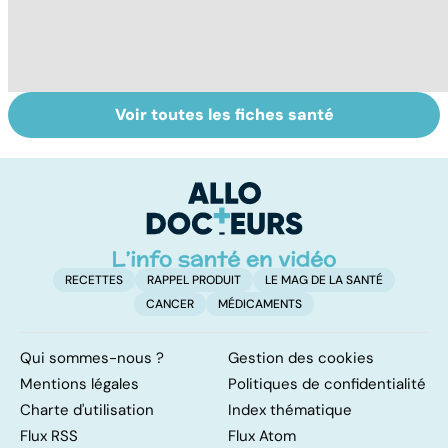
Voir toutes les fiches santé
Tout savoir sur
Inflammation des
Vi
les infections
amygdales : que
oc
pulmonaires
faire en cas
qu
d'angine ?
su
in
RECETTES
RAPPEL PRODUIT
LE MAG DE LA SANTÉ
CANCER
MÉDICAMENTS
Qui sommes-nous ?
Gestion des cookies
Mentions légales
Politiques de confidentialité
Charte d'utilisation
Index thématique
Flux RSS
Flux Atom