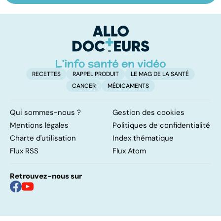
les infections
amygdales : que
oc
pulmonaires
faire en cas
qu
d'angine ?
su
in
RECETTES
RAPPEL PRODUIT
LE MAG DE LA SANTÉ
CANCER
MÉDICAMENTS
Qui sommes-nous ?
Gestion des cookies
Mentions légales
Politiques de confidentialité
Charte d'utilisation
Index thématique
Flux RSS
Flux Atom
Retrouvez-nous sur