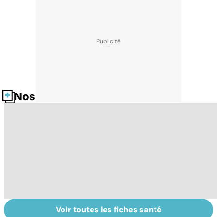
Nos fiches santé
Voir toutes les fiches santé
Tout savoir sur
Inflammation des
Vi