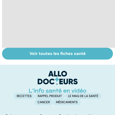
Voir toutes les fiches santé
Tout savoir sur
Inflammation des
Vi
les infections
amygdales : que
oc
pulmonaires
faire en cas
qu
d'angine ?
su
in
RECETTES
RAPPEL PRODUIT
LE MAG DE LA SANTÉ
CANCER
MÉDICAMENTS