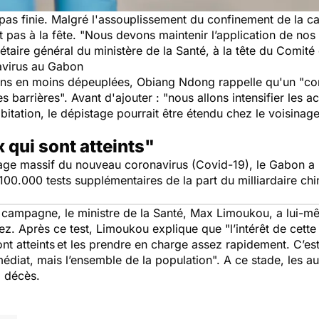
 pas finie. Malgré l'assouplissement du confinement de la capi
 pas à la fête.
"Nous devons maintenir l’application de nos
aire général du ministère de la Santé, à la tête du Comité d
avirus au Gabon
moins en moins dépeuplées, Obiang Ndong rappelle qu'un
"co
es barrières".
Avant d'ajouter :
"nous allons intensifier les 
bitation, le dépistage pourrait être étendu chez le voisinage
 qui sont atteints"
age massif du nouveau coronavirus (Covid-19), le Gabon a 
 100.000 tests supplémentaires de la part du milliardaire ch
campagne, le ministre de la Santé, Max Limoukou, a lui-même
nez. Après ce test, Limoukou explique que
"l’intérêt de cett
nt atteints
et les prendre en charge assez rapidement. C’es
diat, mais l’ensemble de la population".
A ce stade, les a
3 décès.