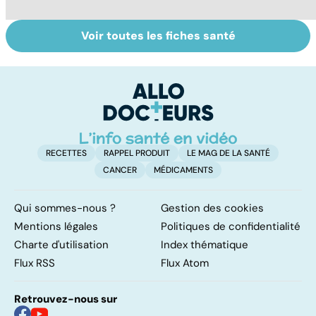
Voir toutes les fiches santé
Tout savoir sur
Inflammation des
Vi
les infections
amygdales : que
oc
pulmonaires
faire en cas
qu
d'angine ?
su
in
RECETTES
RAPPEL PRODUIT
LE MAG DE LA SANTÉ
CANCER
MÉDICAMENTS
Qui sommes-nous ?
Gestion des cookies
Mentions légales
Politiques de confidentialité
Charte d'utilisation
Index thématique
Flux RSS
Flux Atom
Retrouvez-nous sur