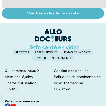
Voir toutes les fiches santé
Tout savoir sur
Inflammation des
Vi
les infections
amygdales : que
oc
pulmonaires
faire en cas
qu
d'angine ?
su
in
RECETTES
RAPPEL PRODUIT
LE MAG DE LA SANTÉ
CANCER
MÉDICAMENTS
Qui sommes-nous ?
Gestion des cookies
Mentions légales
Politiques de confidentialité
Charte d'utilisation
Index thématique
Flux RSS
Flux Atom
Retrouvez-nous sur