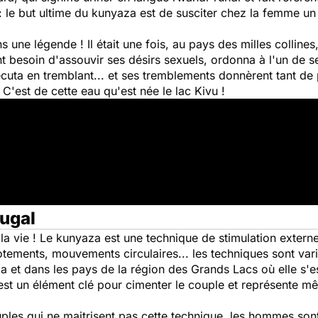
: le but ultime du kunyaza est de susciter chez la femme un p
.
 une légende ! Il était une fois, au pays des milles collines
nt besoin d'assouvir ses désirs sexuels, ordonna à l'un de se
xécuta en tremblant... et ses tremblements donnèrent tant de 
C'est de cette eau qu'est née le lac Kivu !
jugal
s la vie ! Le kunyaza est une technique de stimulation exter
ements, mouvements circulaires... les techniques sont variée
 et dans les pays de la région des Grands Lacs où elle s'es
t un élément clé pour cimenter le couple et représente même
uples qui ne maitrisent pas cette technique, les hommes son