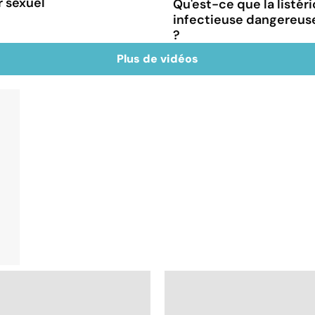
r sexuel
Qu'est-ce que la listér
infectieuse dangereus
?
Plus de vidéos