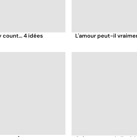
count... 4 idées
L'amour peut-il vraimen