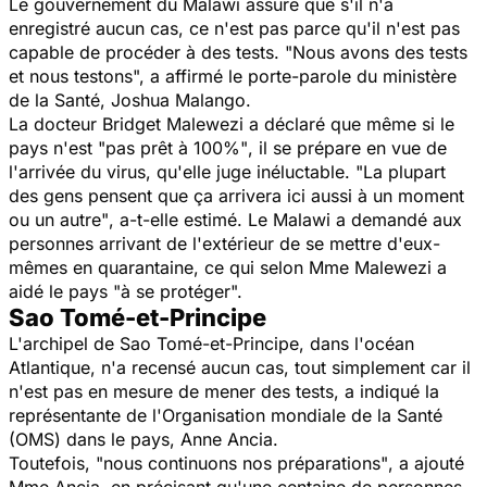
Le gouvernement du Malawi assure que s'il n'a
enregistré aucun cas, ce n'est pas parce qu'il n'est pas
capable de procéder à des tests.
"Nous avons des tests
et nous testons
", a affirmé le porte-parole du ministère
de la Santé, Joshua Malango.
La docteur Bridget Malewezi a déclaré que même si le
pays n'est
"pas prêt à 100%"
, il se prépare en vue de
l'arrivée du virus, qu'elle juge inéluctable.
"La plupart
des gens pensent que ça arrivera ici aussi à un moment
ou un autre"
, a-t-elle estimé. Le Malawi a demandé aux
personnes arrivant de l'extérieur de se mettre d'eux-
mêmes en quarantaine, ce qui selon Mme Malewezi a
aidé le pays
"à se protéger".
Sao Tomé-et-Principe
L'archipel de Sao Tomé-et-Principe, dans l'océan
Atlantique, n'a recensé aucun cas, tout simplement car il
n'est pas en mesure de mener des tests, a indiqué la
représentante de l'Organisation mondiale de la Santé
(OMS) dans le pays, Anne Ancia.
Toutefois,
"nous continuons nos préparations"
, a ajouté