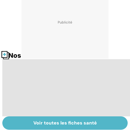
Nos fiches santé
Voir toutes les fiches santé
Tout savoir sur
Inflammation des
Vi