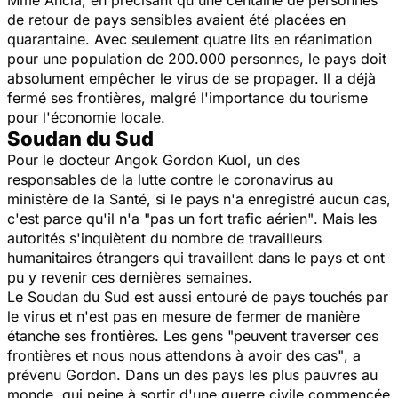
Mme Ancia, en précisant qu'une centaine de personnes
de retour de pays sensibles avaient été placées en
quarantaine. Avec seulement quatre lits en réanimation
pour une population de 200.000 personnes, le pays doit
absolument empêcher le virus de se propager. Il a déjà
fermé ses frontières, malgré l'importance du tourisme
pour l'économie locale.
Soudan du Sud
Pour le docteur Angok Gordon Kuol, un des
responsables de la lutte contre le coronavirus au
ministère de la Santé, si le pays n'a enregistré aucun cas,
c'est parce qu'il n'a
"pas un fort trafic aérien"
. Mais les
autorités s'inquiètent du nombre de travailleurs
humanitaires étrangers qui travaillent dans le pays et ont
pu y revenir ces dernières semaines.
Le Soudan du Sud est aussi entouré de pays touchés par
le virus et n'est pas en mesure de fermer de manière
étanche ses frontières. Les gens
"peuvent traverser ces
frontières et nous nous attendons à avoir des cas"
, a
prévenu Gordon. Dans un des pays les plus pauvres au
monde, qui peine à sortir d'une guerre civile commencée