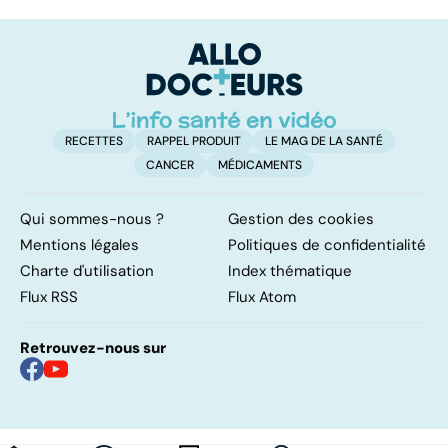
les infections
amygdales : que
oc
pulmonaires
faire en cas
qu
d'angine ?
su
in
RECETTES
RAPPEL PRODUIT
LE MAG DE LA SANTÉ
CANCER
MÉDICAMENTS
Qui sommes-nous ?
Gestion des cookies
Mentions légales
Politiques de confidentialité
Charte d'utilisation
Index thématique
Flux RSS
Flux Atom
Retrouvez-nous sur