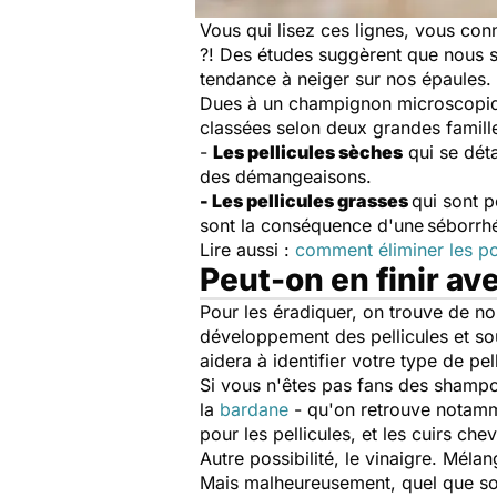
Vous qui lisez ces lignes, vous co
?! Des études suggèrent que nous s
tendance à neiger sur nos épaules.
Dues à un champignon microscopiq
classées selon deux grandes famill
-
Les pellicules sèches
qui se déta
des démangeaisons.
- Les pellicules grasses
qui sont p
sont la conséquence d'une
séborrhé
Lire aussi :
comment éliminer les p
Peut-on en finir ave
Pour les éradiquer, on trouve de n
développement des pellicules et so
aidera à identifier votre type de pe
Si vous n'êtes pas fans des shampoin
la
bardane
- qu'on retrouve notamme
pour les pellicules, et les cuirs c
Autre possibilité, le vinaigre. Méla
Mais malheureusement, quel que soi