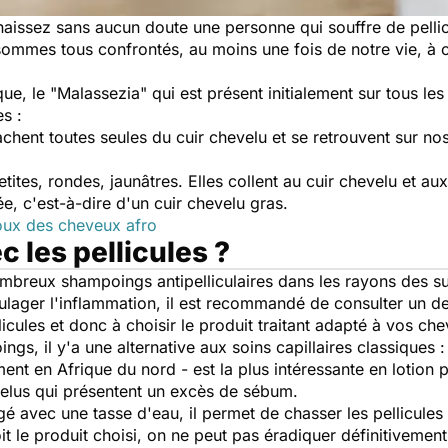
nnaissez sans aucun doute une personne qui souffre de pelli
ommes tous confrontés, au moins une fois de notre vie, à ce
ue, le "
Malassezia
" qui est présent initialement sur tous les
es :
chent toutes seules du cuir chevelu et se retrouvent sur no
etites, rondes, jaunâtres. Elles collent au cuir chevelu et au
e, c'est-à-dire d'un cuir chevelu gras.
oux des cheveux afro
c les pellicules ?
ombreux shampoings antipelliculaires dans les rayons des su
ulager l'inflammation, il est recommandé de consulter un 
llicules et donc à choisir le produit traitant adapté à vos ch
gs, il y'a une alternative aux soins capillaires classiques :
nt en Afrique du nord - est la plus intéressante en lotion 
hevelus qui présentent un excès de sébum.
ngé avec une tasse d'eau, il permet de chasser les pellicules 
t le produit choisi, on ne peut pas éradiquer définitiveme