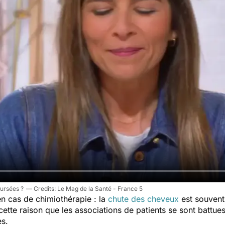
oursées ?
Le Mag de la Santé - France 5
en cas de chimiothérapie : la
chute des cheveux
est souvent
 cette raison que les associations de patients se sont battu
s.