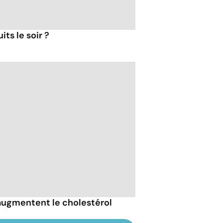
ts le soir ?
 augmentent le cholestérol