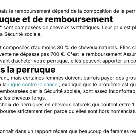
 mais le remboursement dépend de la composition de la per
ruque et de remboursement
1" sont composées de
cheveux synthétiques. Leur prix est p
a Sécurité sociale.
t composées d’au moins 30 % de cheveux naturels. Elles s
 vente ne dépasse pas 700 €. C'est le remboursement Assu
vant d’acheter votre perruque, elles peuvent apporter un 
s la perruque
vant, mais certaines femmes doivent parfois payer des gro
à la
Ligue contre le cancer
, explique que le problème est q
remboursées par la Sécurité sociale, sont assez inconfortab
ez les cheveux longs.
oix de perruques en cheveux naturels qui coûtent entre 1 
mbourse strictement rien parce qu'elles sont hors nomencla
onnaît dans un rapport récent que beaucoup de femmes re