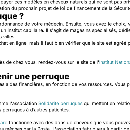
 payer ces modèles en cheveux naturels qui ne sont pas pris
ation du prochain projet de loi de financement de la Sécurit
uque ?
ordonnance de votre médecin. Ensuite, vous avez le choix, v
 institut capillaire. Il s'agit de magasins spécialisés, dédié
 villes.
t en ligne, mais il faut bien vérifier que le site est agréé p
s de chez vous, rendez-vous sur le site de l'
Institut Natio
enir une perruque
es aides financières, en fonction de vos ressources. Vous 
omme l'association
Solidarité perruques
qui mettent en relati
rs perruques à d’autres patientes.
care
fonctionne avec des dons de cheveux que vous pouvez fa
s mèches par la Poste. L'association fabriquera à partir d