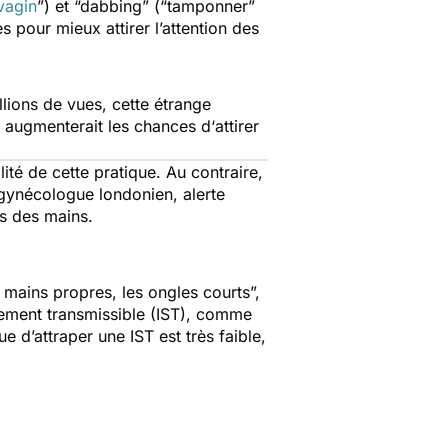
vagin
”) et “dabbing” (“tamponner”
 pour mieux attirer l’attention des
lions de vues, cette étrange
e augmenterait les chances d‘attirer
ité de cette pratique. Au contraire,
, gynécologue londonien, alerte
ts des mains.
es mains propres, les ongles courts
”,
lement transmissible (IST), comme
e d’attraper une IST est très faible,