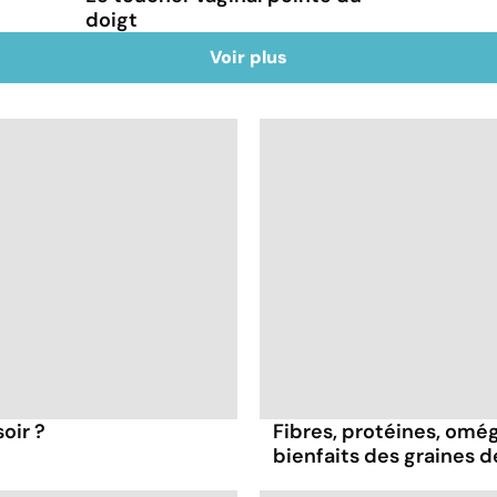
doigt
Voir plus
oir ?
Fibres, protéines, oméga
bienfaits des graines 