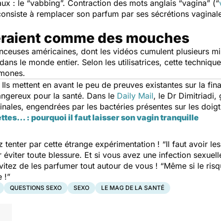
aux : le “vabbing”. Contraction des mots anglais “vagina” (“
consiste à remplacer son parfum par ses sécrétions vaginales
raient comme des mouches
enceuses américaines, dont les vidéos cumulent plusieurs mil
ans le monde entier. Selon les utilisatrices, cette techniqu
omones.
ls mettent en avant le peu de preuves existantes sur la final
angereux pour la santé. Dans le
Daily Mail
, le Dr Dimitriadi
inales, engendrées par les bactéries présentes sur les doig
tes... : pourquoi il faut laisser son vagin tranquille
 tenter par cette étrange expérimentation ! “
Il faut avoir l
viter toute blessure. Et si vous avez une infection sexuel
tez de les parfumer tout autour de vous ! “
Même si le risqu
 !
”
QUESTIONS SEXO
SEXO
LE MAG DE LA SANTÉ