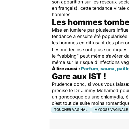
son apparition sur les réseaux soci
en français), cette tendance virale 
hommes.
Les hommes tombe
Mise en lumière par plusieurs influ
tendance a ensuite été popularisée d
les hommes en diffusant des phér
Les médecins sont plus sceptiques. I
le “vabbing” peut même s’avérer d
même sur le risque d’infections vag
À lire aussi :
Parfum, sauna, paillet
Gare aux IST !
Prudence donc, si vous vous laissez
précise le Dr Jimmy Mohamed pour é
un gonocoque ou une chlamydia, évi
c’est tout de suite moins romantique
TOUCHER VAGINAL
MYCOSE VAGINALE