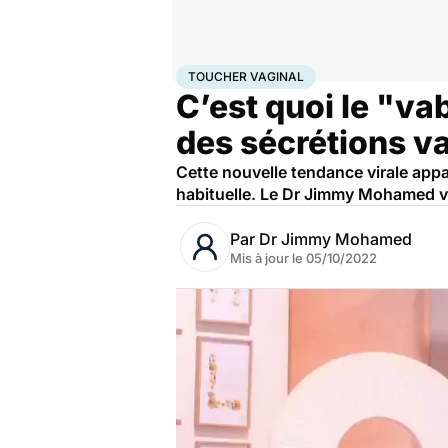
Accueil
Bien-être
Sexo
Toucher vaginal
TOUCHER VAGINAL
C’est quoi le "va
des sécrétions va
Cette nouvelle tendance virale appar
habituelle. Le Dr Jimmy Mohamed v
Par
Dr Jimmy Mohamed
Mis à jour le
05/10/2022