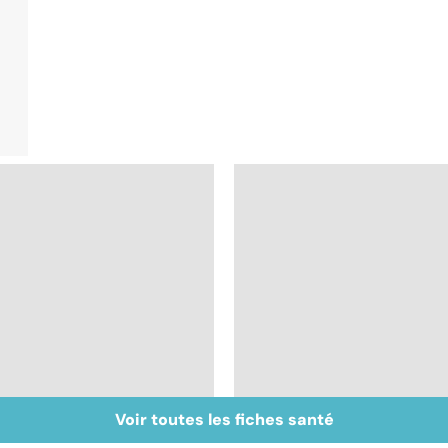
Voir toutes les fiches santé
Le sperme : son
Sexe : comment