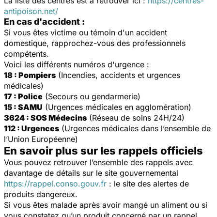
La liste des centres est à retrouver ici :
https://centres-
antipoison.net/
En cas d'accident :
Si vous êtes victime ou témoin d'un accident
domestique, rapprochez-vous des professionnels
compétents.
Voici les différents numéros d'urgence :
18 : Pompiers
(Incendies, accidents et urgences
médicales)
17 : Police
(Secours ou gendarmerie)
15 : SAMU
(Urgences médicales en agglomération)
3624 : SOS Médecins
(Réseau de soins 24H/24)
112 : Urgences
(Urgences médicales dans l’ensemble de
l’Union Européenne)
En savoir plus sur les rappels officiels
Vous pouvez retrouver l’ensemble des rappels avec
davantage de détails sur le site gouvernemental
https://rappel.conso.gouv.fr
: le site des alertes de
produits dangereux.
Si vous êtes malade après avoir mangé un aliment ou si
vous constatez qu’un produit concerné par un rappel