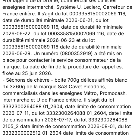
Fromagerie de la Drôme, commercialisés dans les
enseignes Intermarché, Système U, Leclerc, Carrefour de
France entière. Il s’agit du lot 0003358150002069 116,
date de durabilité minimale 2026-06-21, du lot
0003358150002069 116, date de durabilité minimale
2026-06-22, du lot 0003358150002069 116, date de
durabilité minimale 2026-06-23 et du lot
0003358150002069 116 date de durabilité minimale
2026-06-29. Un numéro (0800352919) a été mis en
place pour contacter le service consommateur de la
marque. La date de fin de la procédure de rappel est
fixée au 25 juin 2026.
- Séchons de chèvre - boite 700g délices affinés blanc
rlx 3x60g de la marque SAS Cavet Picodons,
commercialisés dans les enseignes Métro, Promocash,
Intermarché et U de France entière. Il s’agit du lot
3332300264088 01_2604, date limite de consommation
2026-07-11, du lot 3332300264088 01_2604, date limite
de consommation 2026-07-17, du lot 3332300264088
2105_2 date limite de consommation 2026-08-01, du lot
3332300002512 01_2604 date limite de consommation