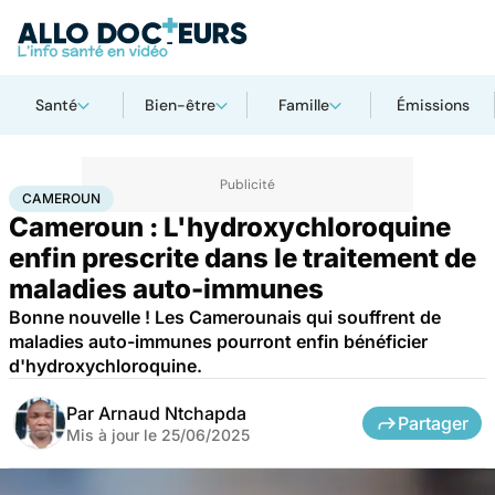
Santé
Bien-être
Famille
Émissions
Accueil
Santé
Cameroun
CAMEROUN
Cameroun : L'hydroxychloroquine
enfin prescrite dans le traitement de
maladies auto-immunes
Bonne nouvelle ! Les Camerounais qui souffrent de
maladies auto-immunes pourront enfin bénéficier
d'hydroxychloroquine.
Par
Arnaud Ntchapda
Partager
Mis à jour le
25/06/2025