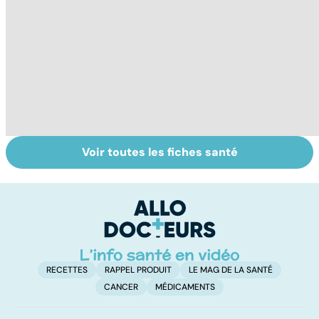
Voir toutes les fiches santé
Tout savoir sur le
La tuberculose
Pr
vitiligo
pulmonaire
d
au
pe
RECETTES
RAPPEL PRODUIT
LE MAG DE LA SANTÉ
CANCER
MÉDICAMENTS