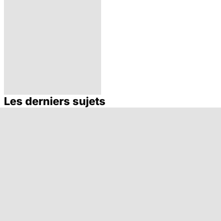
Les derniers sujets
Mélanome : le
plus redouté des
cancers de la
peau