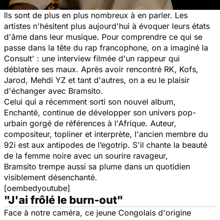
Ils sont de plus en plus nombreux à en parler. Les
artistes n'hésitent plus aujourd'hui à évoquer leurs états
d'âme dans leur musique. Pour comprendre ce qui se
passe dans la tête du rap francophone, on a imaginé
la
Consult'
: u
ne interview filmée d'un rappeur qui
déblatère ses maux. Après avoir rencontré RK, Kofs,
Jarod, Mehdi YZ et tant d'autres, on a eu le plaisir
d'échanger avec Bramsito.
Celui qui a récemment sorti son nouvel album,
Enchanté, continue de développer son univers pop-
urbain gorgé de références à l'Afrique. Auteur,
compositeur, topliner et interprète, l'ancien membre du
92i est aux antipodes de l’egotrip. S'il chante la beauté
de la femme noire avec un sourire ravageur,
Bramsito trempe aussi sa plume dans un quotidien
visiblement désenchanté.
[oembedyoutube]
"J'ai frôlé le burn-out"
Face à notre caméra, ce jeune Congolais d'origine