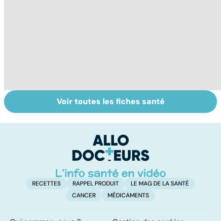
Voir toutes les fiches santé
Tout savoir sur le
La tuberculose
To
vitiligo
pulmonaire
le
p
RECETTES
RAPPEL PRODUIT
LE MAG DE LA SANTÉ
CANCER
MÉDICAMENTS