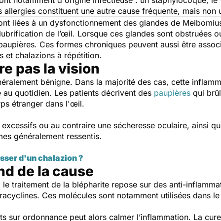
ont notamment d'origine infectieuse : un staphylocoque, le 
s allergies constituent une autre cause fréquente, mais non 
sont liées à un dysfonctionnement des glandes de Meibomius,
lubrification de l’œil. Lorsque ces glandes sont obstruées ou
 paupières. Ces formes chroniques peuvent aussi être associ
et chalazions à répétition.
re pas la vision
éralement bénigne. Dans la majorité des cas, cette inflamma
e au quotidien. Les patients décrivent des
paupières
qui brû
rps étranger dans l'œil.
xcessifs ou au contraire une sécheresse oculaire, ainsi qu
ômes généralement ressentis.
ser d'un chalazion ?
nd de la cause
e, le traitement de la blépharite repose sur des anti-inflamma
racyclines. Ces molécules sont notamment utilisées dans le 
s sur ordonnance peut alors calmer l’inflammation. La cure