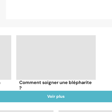
n
Comment soigner une blépharite
?
Voir plus