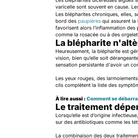
Les blépharites ulcéreuses aiguës s
varicelle sont souvent en cause. Le
Les blépharites chroniques, elles, 
bord des
paupières
qui assurent la 
favorisent alors l’inflammation des
comme la rosacée ou à des orgelets 
La blépharite n'altè
Heureusement, la blépharite est gén
vision, bien qu’elle soit dérangeant
sensation persistante d'avoir un co
Les yeux rouges, des larmoiements e
cils complètent la liste des sympt
À lire aussi :
Comment se débarras
Le traitement dépe
Lorsqu’elle est d’origine infectieus
sur des antibiotiques comme les tét
La combinaison des deux traitement