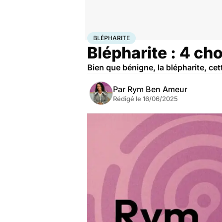
Accueil
Santé
Blépharite
BLÉPHARITE
Blépharite : 4 ch
Bien que bénigne, la blépharite, ce
Par
Rym Ben Ameur
Rédigé le
16/06/2025