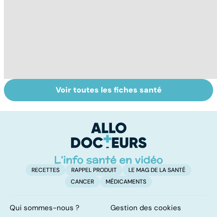
Voir toutes les fiches santé
Le TDAH, un
Accident
Tr
trouble de
vasculaire
dé
l'attention avec
cérébral : l'enfant
p
ou sans
également
hyperactivité
touché
RECETTES
RAPPEL PRODUIT
LE MAG DE LA SANTÉ
CANCER
MÉDICAMENTS
Qui sommes-nous ?
Gestion des cookies