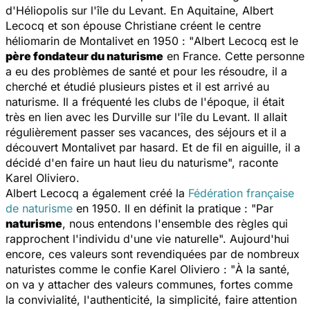
d'Héliopolis sur l'île du Levant. En Aquitaine, Albert
Lecocq et son épouse Christiane créent le centre
héliomarin de Montalivet en 1950 : "
Albert Lecocq est le
père fondateur du naturisme
en France. Cette personne
a eu des problèmes de santé et pour les résoudre, il a
cherché et étudié plusieurs pistes et il est arrivé au
naturisme. Il a fréquenté les clubs de l'époque, il était
très en lien avec les Durville sur l'île du Levant. Il allait
régulièrement passer ses vacances, des séjours et il a
découvert Montalivet par hasard. Et de fil en aiguille, il a
décidé d'en faire un haut lieu du naturisme
", raconte
Karel Oliviero.
Albert Lecocq a également créé la
Fédération française
de naturisme
en 1950. Il en définit la pratique : "
Par
naturisme
, nous entendons l'ensemble des règles qui
rapprochent l'individu d'une vie naturelle
". Aujourd'hui
encore, ces valeurs sont revendiquées par de nombreux
naturistes comme le confie Karel Oliviero : "
À la santé,
on va y attacher des valeurs communes, fortes comme
la convivialité, l'authenticité, la simplicité, faire attention