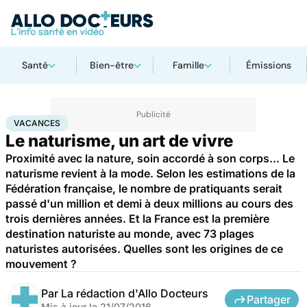
Santé
Bien-être
Famille
Émissions
Accueil
Santé
Société
Histoire
Vacances
VACANCES
Le naturisme, un art de vivre
Proximité avec la nature, soin accordé à son corps... Le
naturisme revient à la mode. Selon les estimations de la
Fédération française, le nombre de pratiquants serait
passé d'un million et demi à deux millions au cours des
trois dernières années. Et la France est la première
destination naturiste au monde, avec 73 plages
naturistes autorisées. Quelles sont les origines de ce
mouvement ?
Par
La rédaction d'Allo Docteurs
Partager
Mis à jour le
21/07/2016