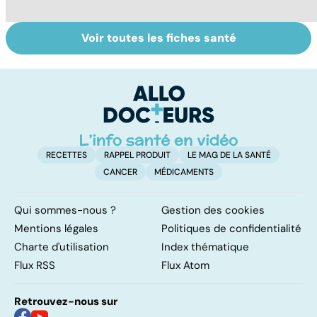
Voir toutes les fiches santé
Votre santé en
Tout savoir sur
I
vacances
les infections
a
pulmonaires
fa
d'
RECETTES
RAPPEL PRODUIT
LE MAG DE LA SANTÉ
CANCER
MÉDICAMENTS
Qui sommes-nous ?
Gestion des cookies
Mentions légales
Politiques de confidentialité
Charte d'utilisation
Index thématique
Flux RSS
Flux Atom
Retrouvez-nous sur