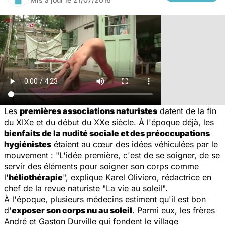
Les
premières associations naturistes
datent de la fin
du XIXe et du début du XXe siècle. À l'époque déjà, les
bienfaits de la nudité sociale et des préoccupations
hygiénistes
étaient au cœur des idées véhiculées par le
mouvement : "
L'idée première, c'est de se soigner, de se
servir des éléments pour soigner son corps comme
l'
héliothérapie
", explique Karel Oliviero, rédactrice en
chef de la revue naturiste "La vie au soleil".
À l'époque, plusieurs médecins estiment qu'il est bon
d'
exposer son corps nu au soleil
. Parmi eux, les frères
André et Gaston Durville qui fondent le village