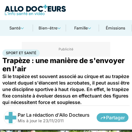
Santé
Bien-être
Famille
Émissions
Accueil
Bien-être
Sport santé
Sport et santé
SPORT ET SANTÉ
Trapèze : une manière de s'envoyer
en l'air
Si le trapèze est souvent associé au cirque et au trapèze
volant duquel s'élancent les acrobates, il peut aussi être
une discipline sportive à haut risque. En effet, le trapèze
fixe consiste à évoluer dessus en effectuant des figures
qui nécessitent force et souplesse.
Par
La rédaction d'Allo Docteurs
Partager
Mis à jour le
23/11/2011