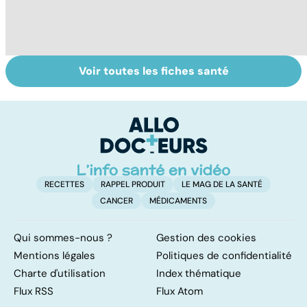
Voir toutes les fiches santé
Comment tenir
Muscler ses
C
ses bonnes
abdos pour
d
résolutions
retrouver un
él
ventre plat
q
fa
RECETTES
RAPPEL PRODUIT
LE MAG DE LA SANTÉ
CANCER
MÉDICAMENTS
Qui sommes-nous ?
Gestion des cookies
Mentions légales
Politiques de confidentialité
Charte d'utilisation
Index thématique
Flux RSS
Flux Atom