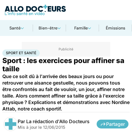
Santé
Bien-être
Famille
Émissions
Accueil
Bien-être
Sport santé
Sport et santé
SPORT ET SANTÉ
Sport : les exercices pour affiner sa
taille
Que ce soit dû à l'arrivée des beaux jours ou pour
retrouver une aisance gestuelle, nous pouvons tous
être confrontés au fait de vouloir, un jour, affiner notre
taille. Alors comment affiner sa taille grâce à l'exercice
physique ? Explications et démonstrations avec Nordine
Attab, notre coach sportif.
Par
La rédaction d'Allo Docteurs
Partager
Mis à jour le
12/06/2015