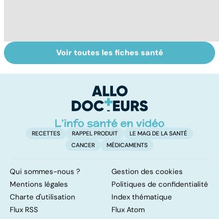
Voir toutes les fiches santé
Comment tenir
Muscler ses
C
ses bonnes
abdos pour
d
résolutions
retrouver un
él
ventre plat
q
fa
RECETTES
RAPPEL PRODUIT
LE MAG DE LA SANTÉ
CANCER
MÉDICAMENTS
Qui sommes-nous ?
Gestion des cookies
Mentions légales
Politiques de confidentialité
Charte d'utilisation
Index thématique
Flux RSS
Flux Atom