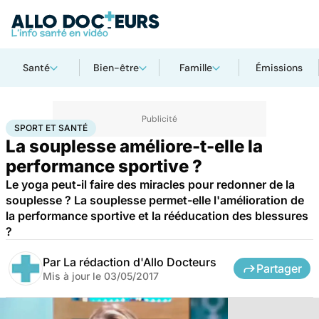
Santé
Bien-être
Famille
Émissions
Accueil
Bien-être
Sport santé
Sport et santé
SPORT ET SANTÉ
La souplesse améliore-t-elle la
performance sportive ?
Le yoga peut-il faire des miracles pour redonner de la
souplesse ? La souplesse permet-elle l'amélioration de
la performance sportive et la rééducation des blessures
?
Par
La rédaction d'Allo Docteurs
Partager
Mis à jour le
03/05/2017