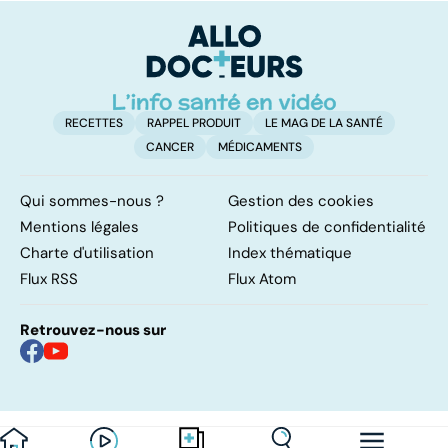
résolutions
retrouver un
él
ventre plat
q
fa
RECETTES
RAPPEL PRODUIT
LE MAG DE LA SANTÉ
CANCER
MÉDICAMENTS
Qui sommes-nous ?
Gestion des cookies
Mentions légales
Politiques de confidentialité
Charte d'utilisation
Index thématique
Flux RSS
Flux Atom
Retrouvez-nous sur