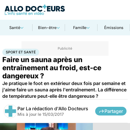
Santé
Bien-être
Famille
Émissions
Accueil
Bien-être
Sport santé
Sport et santé
SPORT ET SANTÉ
Faire un sauna après un
entraînement au froid, est-ce
dangereux ?
Je pratique le foot en extérieur deux fois par semaine et
j'aime faire un sauna après l'entraînement. La différence
de température peut-elle être dangereuse ?
Par
La rédaction d'Allo Docteurs
Partager
Mis à jour le
15/03/2017