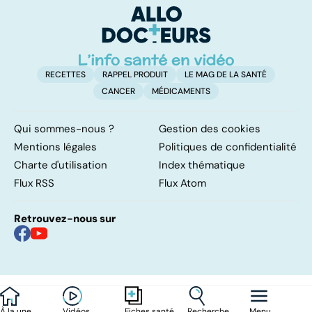
ventre plat
q
fa
RECETTES
RAPPEL PRODUIT
LE MAG DE LA SANTÉ
CANCER
MÉDICAMENTS
Qui sommes-nous ?
Gestion des cookies
Mentions légales
Politiques de confidentialité
Charte d'utilisation
Index thématique
Flux RSS
Flux Atom
Retrouvez-nous sur
À la une
Vidéos
Recherche
Menu
Fiches santé