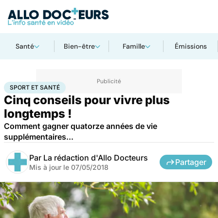
Santé
Bien-être
Famille
Émissions
Accueil
Bien-être
Sport santé
Sport et santé
SPORT ET SANTÉ
Cinq conseils pour vivre plus
longtemps !
Comment gagner quatorze années de vie
supplémentaires...
Par
La rédaction d'Allo Docteurs
Partager
Mis à jour le
07/05/2018