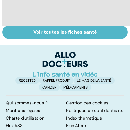
Voir toutes les fiches santé
Comment tenir
Muscler ses
C
ses bonnes
abdos pour
d
résolutions
retrouver un
él
ventre plat
q
fa
RECETTES
RAPPEL PRODUIT
LE MAG DE LA SANTÉ
CANCER
MÉDICAMENTS
Qui sommes-nous ?
Gestion des cookies
Mentions légales
Politiques de confidentialité
Charte d'utilisation
Index thématique
Flux RSS
Flux Atom