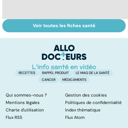
Voir toutes les fiches santé
Comment tenir
Muscler ses
C
ses bonnes
abdos pour
d
résolutions
retrouver un
él
ventre plat
q
fa
RECETTES
RAPPEL PRODUIT
LE MAG DE LA SANTÉ
CANCER
MÉDICAMENTS
Qui sommes-nous ?
Gestion des cookies
Mentions légales
Politiques de confidentialité
Charte d'utilisation
Index thématique
Flux RSS
Flux Atom