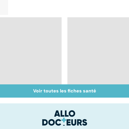
Voir toutes les fiches santé
Plaisir féminin : le
Tout savoir sur les
clitoris, cet inconnu !
infections
pulmonaires