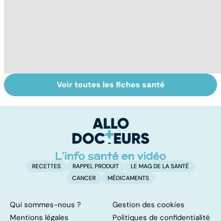
Voir toutes les fiches santé
Pollution : quand
Tout savoir sur
I
le danger vient
les infections
a
de l'intérieur
pulmonaires
fa
d'
RECETTES
RAPPEL PRODUIT
LE MAG DE LA SANTÉ
CANCER
MÉDICAMENTS
Qui sommes-nous ?
Gestion des cookies
Mentions légales
Politiques de confidentialité