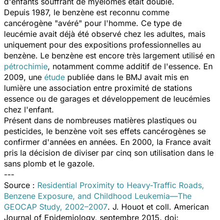
d'enfants souffrant de myélomes était doublé.
Depuis 1987, le benzène est reconnu comme
cancérogène "avéré" pour l'homme. Ce type de
leucémie avait déjà été observé chez les adultes, mais
uniquement pour des expositions professionnelles au
benzène. Le benzène est encore très largement utilisé en
pétrochimie
, notamment comme additif de l'essence. En
2009, une
étude
publiée dans le BMJ avait mis en
lumière une association entre proximité de stations
essence ou de garages et développement de leucémies
chez l'enfant.
Présent dans de nombreuses matières plastiques ou
pesticides, le benzène voit ses effets cancérogènes se
confirmer d'années en années. En 2000, la France avait
pris la décision de diviser par cinq son utilisation dans le
sans plomb et le gazole.
---
Source :
Residential Proximity to Heavy-Traffic Roads,
Benzene Exposure, and Childhood Leukemia—The
GEOCAP Study, 2002–2007
. J. Houot et coll. American
Journal of Epidemiology, septembre 2015. doi: