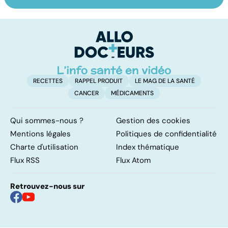
Grand froid : nos
Perturbateurs
Po
conseils
endocriniens :
le
une menace pour
de
notre santé
RECETTES
RAPPEL PRODUIT
LE MAG DE LA SANTÉ
CANCER
MÉDICAMENTS
Qui sommes-nous ?
Gestion des cookies
Mentions légales
Politiques de confidentialité
Charte d'utilisation
Index thématique
Flux RSS
Flux Atom
Retrouvez-nous sur