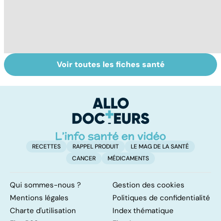
Voir toutes les fiches santé
Grand froid : nos
Perturbateurs
Po
conseils
endocriniens :
le
une menace pour
de
notre santé
RECETTES
RAPPEL PRODUIT
LE MAG DE LA SANTÉ
CANCER
MÉDICAMENTS
Qui sommes-nous ?
Gestion des cookies
Mentions légales
Politiques de confidentialité
Charte d'utilisation
Index thématique