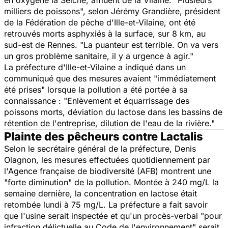
en oxygène la Seiche, affluent de la Vilaine.
"Plusieurs
milliers de poissons",
selon Jérémy Grandière, président
de la Fédération de pêche d'Ille-et-Vilaine, ont été
retrouvés morts asphyxiés à la surface, sur 8 km, au
sud-est de Rennes.
"La puanteur est terrible. On va vers
un gros problème sanitaire, il y a urgence à agir."
La préfecture d'Ille-et-Vilaine a indiqué dans un
communiqué que des mesures avaient "immédiatement
été prises" lorsque la pollution a été portée à sa
connaissance :
"Enlèvement et équarrissage des
poissons morts, déviation du lactose dans les bassins de
rétention de l'entreprise, dilution de l'eau de la rivière."
Plainte des pêcheurs contre Lactalis
Selon le secrétaire général de la préfecture, Denis
Olagnon, les mesures effectuées quotidiennement par
l'Agence française de biodiversité (AFB) montrent une
"forte diminution"
de la pollution. Montée à 240 mg/L la
semaine dernière, la concentration en lactose était
retombée lundi à 75 mg/L. La préfecture a fait savoir
que l'usine serait inspectée et qu'un procès-verbal
"pour
infraction délictuelle au Code de l'environnement"
serait