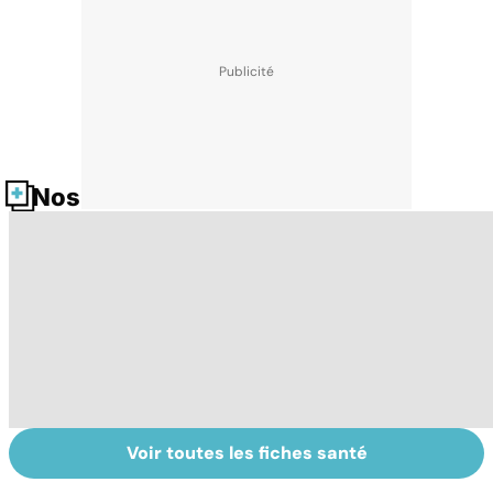
Nos fiches santé
Voir toutes les fiches santé
Grand froid : nos
Perturbateurs
Po
conseils
endocriniens :
le