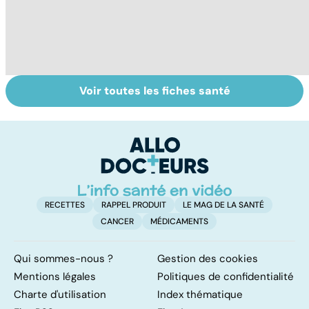
Voir toutes les fiches santé
Alimentation :
Pesticides :
To
nos assiettes
retour au bio ?
le
sont-elles
p
toxiques ?
RECETTES
RAPPEL PRODUIT
LE MAG DE LA SANTÉ
CANCER
MÉDICAMENTS
Qui sommes-nous ?
Gestion des cookies
Mentions légales
Politiques de confidentialité
Charte d'utilisation
Index thématique