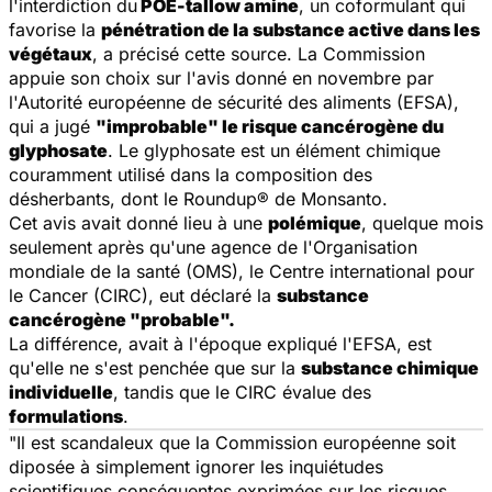
l'interdiction du
POE-tallow amine
, un coformulant qui
favorise la
pénétration de la substance active dans les
végétaux
, a précisé cette source. La Commission
appuie son choix sur l'avis donné en novembre par
l'Autorité européenne de sécurité des aliments (EFSA),
qui a jugé
"improbable" le risque cancérogène du
glyphosate
. Le glyphosate est un élément chimique
couramment utilisé dans la composition des
désherbants, dont le Roundup® de Monsanto.
Cet avis avait donné lieu à une
polémique
, quelque mois
seulement après qu'une agence de l'Organisation
mondiale de la santé (OMS), le Centre international pour
le Cancer (CIRC), eut déclaré la
substance
cancérogène "probable".
La différence, avait à l'époque expliqué l'EFSA, est
qu'elle ne s'est penchée que sur la
substance chimique
individuelle
, tandis que le CIRC évalue des
formulations
.
"Il est scandaleux que la Commission européenne soit
diposée à simplement ignorer les inquiétudes
scientifiques conséquentes exprimées sur les risques