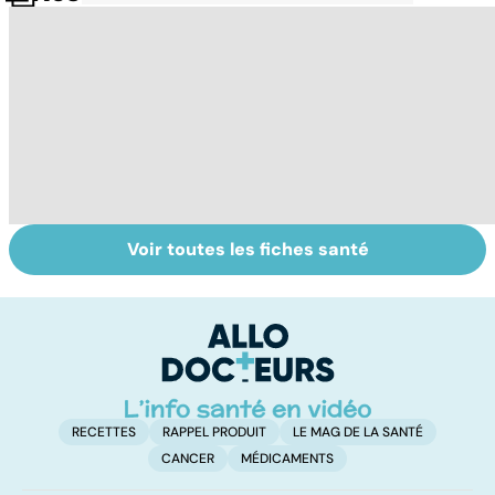
Voir toutes les fiches santé
Alimentation :
Pesticides :
To
nos assiettes
retour au bio ?
le
sont-elles
p
toxiques ?
RECETTES
RAPPEL PRODUIT
LE MAG DE LA SANTÉ
CANCER
MÉDICAMENTS