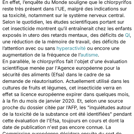
En effet, l’enquête du
Monde
souligne que le chlorpyrifos
reste très présent dans l'UE, malgré des indications sur
sa toxicité, notamment sur le système nerveux central.
Selon le quotidien, les études scientifiques portant sur
cet insecticide montrent qu’il entraînerait chez les enfants
exposés
in utero
des retards mentaux, des déficits de
QI
,
une réduction de la mémoire de travail, des déficits de
l’attention avec ou sans
hyperactivité
ou encore une
augmentation de la fréquence de l’
autisme
.
En parallèle, le chlorpyrifos fait l'objet d'une évaluation
scientifique menée par l'Agence européenne pour la
sécurité des aliments (Efsa) dans le cadre de sa
demande de réautorisation. Actuellement utilisé dans les
cultures de fruits et légumes, cet insecticide verra en
effet sa licence européenne expirer dans quelques mois,
à la fin du mois de janvier 2020. Et, selon une source
proche du dossier citée par l’AFP, les "
inquiétudes autour
de la toxicité de la substance ont été identifiées
" pendant
cette évaluation de l'Efsa, toujours en cours et dont la
date de publication n'est pas encore connue. La
Commission européenne décidera ensuite du sort de