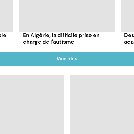
ole
Des
En Algérie, la difficile prise en
ada
charge de l'autisme
Voir plus