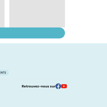
Suicide : prévenir le
passage à l'acte
ENTS
Retrouvez-nous sur