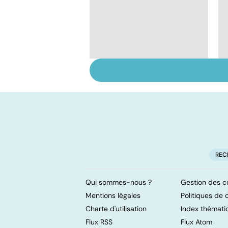
Autisme : s'orienter
vers la méthode
adaptée
REC
Qui sommes-nous ?
Gestion des c
Mentions légales
Politiques de c
Charte d'utilisation
Index thémati
Flux RSS
Flux Atom