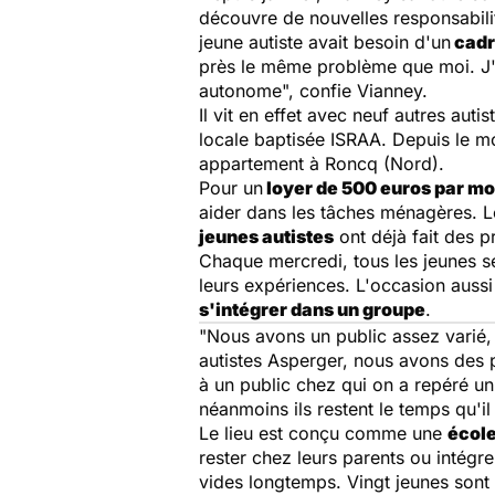
découvre de nouvelles responsabili
jeune autiste avait besoin d'un
cadr
près le même problème que moi. J'a
autonome
", confie Vianney.
Il vit en effet avec neuf autres aut
locale baptisée ISRAA. Depuis le mo
appartement à Roncq (Nord).
Pour un
loyer de 500 euros par mo
aider dans les tâches ménagères. Les
jeunes autistes
ont déjà fait des p
Chaque mercredi, tous les jeunes s
leurs expériences. L'occasion auss
s'intégrer dans un groupe
.
"
Nous avons un public assez varié
,
autistes Asperger, nous avons des p
à un public chez qui on a repéré u
néanmoins ils restent le temps qu'il
Le lieu est conçu comme une
école
rester chez leurs parents ou intégr
vides longtemps. Vingt jeunes sont d