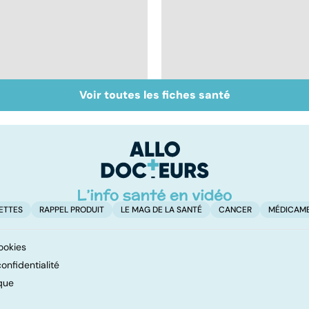
Voir toutes les fiches santé
Tout savoir sur les
Inflammation des
infections
amygdales : que faire
pulmonaires
en cas d'angine ?
ETTES
RAPPEL PRODUIT
LE MAG DE LA SANTÉ
CANCER
MÉDICAM
ookies
onfidentialité
que