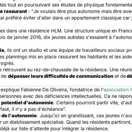
tés tout en poursuivant ses études de physique fondamentale
e rassurant
: "
Je voulais être plus autonome mais être ave
i préféré éviter d'aller dans un appartement classique car 
istes dans une résidence HLM. Une structure unique en France 
is de janvier 2016, dix jeunes autistes s'essaient à l'auton
is
, ils ont un studio et une équipe de travailleurs sociaux pr
 plannings mis en place rassurent les habitants et les aiden
rogrès.
e retrouvent au rez-de-chaussée de la résidence. Une réunio
i de
dépasser leurs difficultés de communication
et de
dé
 explique Fabienne De Oliveira, fondatrice de l'
association 
ersonnes avec des déficiences intellectuelles. Ca ne répond
n
potentiel d'autonomie
. Certains pourront partir vite, d'a
 faut, il n'y a pas d'échéance
".
 de l'autonomie
. Jusqu'ici en grandissant, ces jeunes n'a
er un établissement spécialisé. Quand les résidents partiront
éjà sur liste d'attente pour intégrer la résidence.