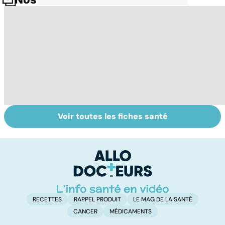
Voir toutes les fiches santé
Grand froid : nos
Perturbateurs
L
conseils
endocriniens :
u
une menace pour
vi
notre santé
RECETTES
RAPPEL PRODUIT
LE MAG DE LA SANTÉ
CANCER
MÉDICAMENTS