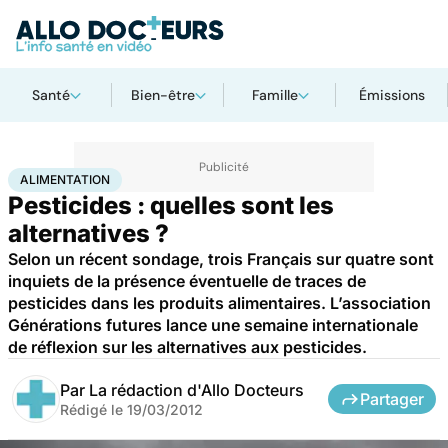
Santé
Bien-être
Famille
Émissions
Accueil
Santé
Maladies
Alimentation
ALIMENTATION
Pesticides : quelles sont les
alternatives ?
Selon un récent sondage, trois Français sur quatre sont
inquiets de la présence éventuelle de traces de
pesticides dans les produits alimentaires. L’association
Générations futures lance une semaine internationale
de réflexion sur les alternatives aux pesticides.
Par
La rédaction d'Allo Docteurs
Partager
Rédigé le
19/03/2012