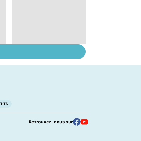
Dérèglement
hormonal : et si
c'était les
surrénales ?
ENTS
Retrouvez-nous sur