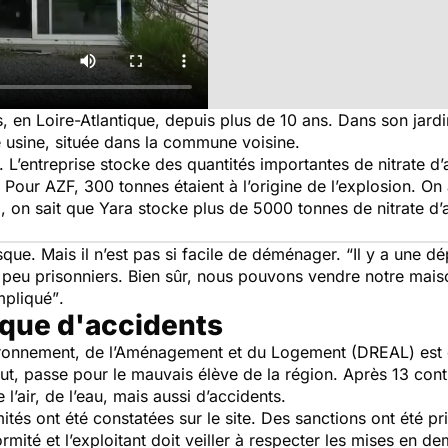
, en Loire-Atlantique, depuis plus de 10 ans. Dans son jardi
e usine, située dans la commune voisine.
. L’entreprise stocke des quantités importantes de nitrate
n. Pour AZF, 300 tonnes étaient à l’origine de l’explosion. On
, on sait que Yara stocke plus de 5000 tonnes de nitrate 
isque. Mais il n’est pas si facile de déménager.
“Il y a une d
peu prisonniers. Bien sûr, nous pouvons vendre notre mais
mpliqué”
.
sque d'accidents
ironnement, de l’Aménagement et du Logement (DREAL) est c
aut, passe pour le mauvais élève de la région. Après 13 cont
 l’air, de l’eau, mais aussi d’accidents.
s ont été constatées sur le site. Des sanctions ont été pris
mité et l’exploitant doit veiller à respecter les mises en d