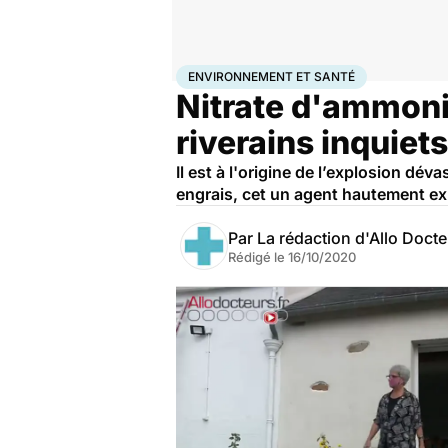
Accueil
Bien-être
Environnement et santé
ENVIRONNEMENT ET SANTÉ
Nitrate d'ammoniu
riverains inquiets
Il est à l'origine de l’explosion dé
engrais, cet un agent hautement exp
Par
La rédaction d'Allo Doct
Rédigé le
16/10/2020