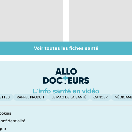
Voir toutes les fiches santé
Perturbateurs
Pollution : quand le
endocriniens : une
danger vient de
menace pour notre
l'intérieur
santé
ETTES
RAPPEL PRODUIT
LE MAG DE LA SANTÉ
CANCER
MÉDICAM
ookies
onfidentialité
que