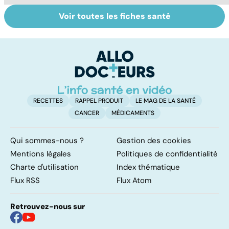
Voir toutes les fiches santé
Grand froid : nos
Perturbateurs
Po
conseils
endocriniens :
le
une menace pour
de
notre santé
RECETTES
RAPPEL PRODUIT
LE MAG DE LA SANTÉ
CANCER
MÉDICAMENTS
Qui sommes-nous ?
Gestion des cookies
Mentions légales
Politiques de confidentialité
Charte d'utilisation
Index thématique
Flux RSS
Flux Atom
Retrouvez-nous sur