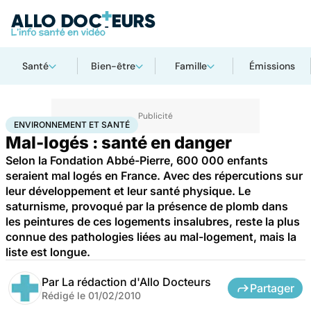
Santé
Bien-être
Famille
Émissions
Accueil
Bien-être
Environnement et santé
ENVIRONNEMENT ET SANTÉ
Mal-logés : santé en danger
Selon la Fondation Abbé-Pierre, 600 000 enfants
seraient mal logés en France. Avec des répercutions sur
leur développement et leur santé physique. Le
saturnisme, provoqué par la présence de plomb dans
les peintures de ces logements insalubres, reste la plus
connue des pathologies liées au mal-logement, mais la
liste est longue.
Par
La rédaction d'Allo Docteurs
Partager
Rédigé le
01/02/2010