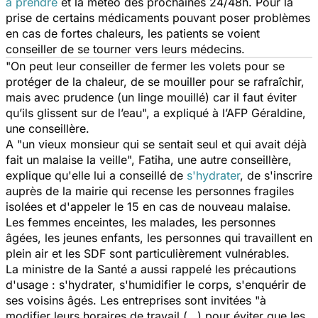
à prendre
et la météo des prochaines 24/48h. Pour la
prise de certains médicaments pouvant poser problèmes
en cas de fortes chaleurs, les patients se voient
conseiller de se tourner vers leurs médecins.
"On peut leur conseiller de fermer les volets pour se
protéger de la chaleur, de se mouiller pour se rafraîchir,
mais avec prudence (un linge mouillé) car il faut éviter
qu’ils glissent sur de l’eau", a expliqué à l’AFP Géraldine,
une conseillère.
A "un vieux monsieur qui se sentait seul et qui avait déjà
fait un malaise la veille", Fatiha, une autre conseillère,
explique qu'elle lui a conseillé de
s'hydrater
, de s'inscrire
auprès de la mairie qui recense les personnes fragiles
isolées et d'appeler le 15 en cas de nouveau malaise.
Les femmes enceintes, les malades, les personnes
âgées, les jeunes enfants, les personnes qui travaillent en
plein air et les SDF sont particulièrement vulnérables.
La ministre de la Santé a aussi rappelé les précautions
d'usage : s'hydrater, s'humidifier le corps, s'enquérir de
ses voisins âgés. Les entreprises sont invitées "à
modifier leurs horaires de travail (…) pour éviter que les