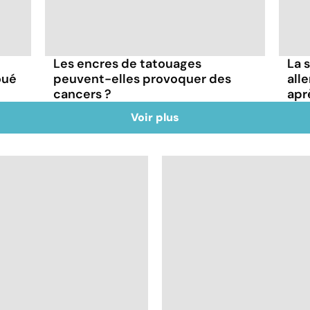
Les encres de tatouages
La 
oué
peuvent-elles provoquer des
alle
cancers ?
apr
Voir plus