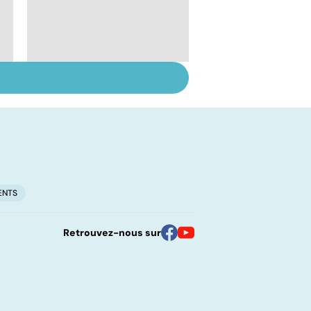
Le lupus, une maladie
complexe
ENTS
Retrouvez-nous sur