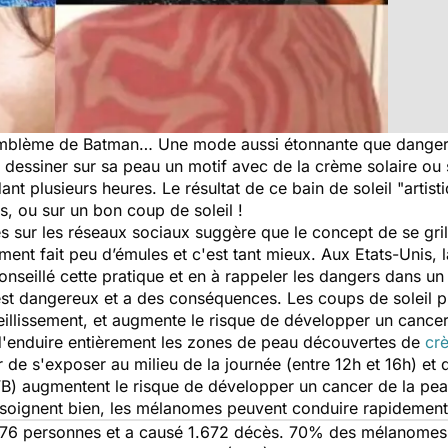
'emblème de Batman… Une mode aussi étonnante que dangereu
: dessiner sur sa peau un motif avec de la crème solaire ou
dant plusieurs heures. Le résultat de ce bain de soleil "artis
s, ou sur un bon coup de soleil !
s sur les réseaux sociaux suggère que le concept de se gril
ment fait peu d’émules et c'est tant mieux. Aux Etats-Unis, 
nseillé cette pratique et en à rappeler les dangers dans u
 est dangereux et a des conséquences. Les coups de soleil 
ieillissement, et augmente le risque de développer un cancer
 d'enduire entièrement les zones de peau découvertes de
cr
r de s'exposer au milieu de la journée (entre 12h et 16h) et
B) augmentent le risque de développer un cancer de la pea
se soignent bien, les mélanomes peuvent conduire rapidement
176 personnes et a causé 1.672 décès. 70% des mélanomes s