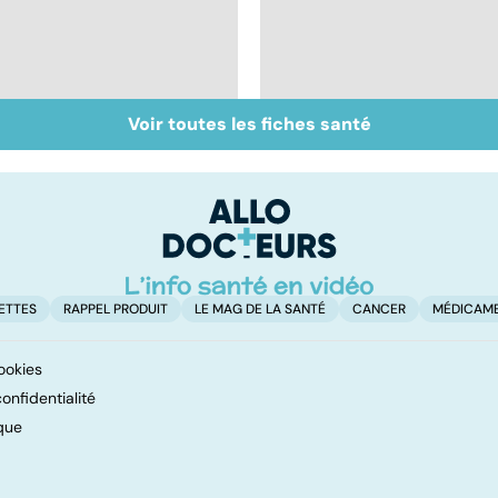
Voir toutes les fiches santé
Inflammation des
Suicide : prévenir le
amygdales : que faire
passage à l'acte
en cas d'angine ?
ETTES
RAPPEL PRODUIT
LE MAG DE LA SANTÉ
CANCER
MÉDICAM
ookies
onfidentialité
que