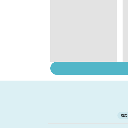
Tout savoir sur les
infections
pulmonaires
REC