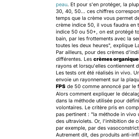
peau
. Et pour s'en protéger, la plu
30, 40, 50... ces chiffres correspo
temps que la crème vous permet de
crème indice 50, il vous faudra en 
indice 50 ou 50+, on est protégé tou
bain, par les frottements avec la se
toutes les deux heures
", explique 
Par ailleurs, pour des crèmes d'ind
différentes. Les
crèmes organique
rayons et lorsqu'elles contiennent d
Les tests ont été réalisés in vivo. 
envoie un rayonnement sur la plaqu
FPS
de 50 comme annoncé par le f
Alors comment expliquer le décalage
dans la méthode utilisée pour définir
volontaires. Le critère pris en comp
pas pertinent : "
la méthode in vivo u
des ultraviolets. Or, l'inhibition d
par exemple, par des vasoconstricte
Autrement dit, des produits anti-in