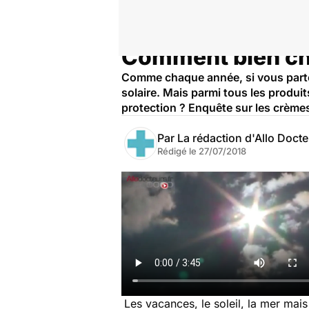
Comment bien cho
Accueil
Santé
Maladies
Comme chaque année, si vous partez
solaire. Mais parmi tous les produi
protection ? Enquête sur les crèmes 
Par
La rédaction d'Allo Doct
Rédigé le
27/07/2018
Les vacances, le soleil, la mer mais 