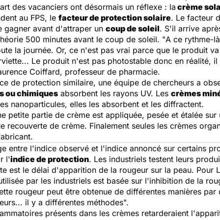
part des vacanciers ont désormais un réflexe : la
crème sola
ndent au FPS, le
facteur de protection solaire
. Le facteur 
 gagner avant d'attraper un
coup de soleil
. S'il arrive ap
théorie 500 minutes avant le coup de soleil. "
A ce rythme-là
te la journée. Or, ce n'est pas vrai parce que le produit va
rviette... Le produit n'est pas photostable donc en réalité, 
Laurence Coiffard, professeur de pharmacie.
ice de protection similaire, une équipe de chercheurs a ob
s ou chimiques
absorbent les rayons UV. Les
crèmes miné
es nanoparticules, elles les absorbent et les diffractent.
Une petite partie de crème est appliquée, pesée et étalée su
e recouverte de crème. Finalement seules les crèmes organ
abricant.
 entre l'indice observé et l'indice annoncé sur certains pro
 l'
indice de protection
. Les industriels testent leurs produ
te est le délai d'apparition de la rougeur sur la peau. Pour 
tilisée par les industriels est basée sur l'inhibition de la ro
e cette rougeur peut être obtenue de différentes manières par
urs... il y a différentes méthodes
".
flammatoires présents dans les crèmes retarderaient l'apparit