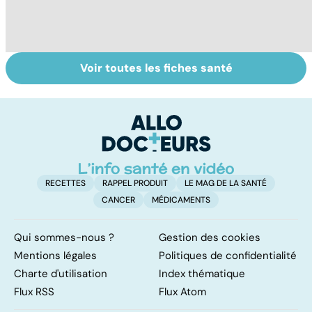
Voir toutes les fiches santé
Le sinus
Hirsutisme, une
Ca
pilonidal, un
pilosité taboue
p
kyste douloureux
c
lâ
RECETTES
RAPPEL PRODUIT
LE MAG DE LA SANTÉ
CANCER
MÉDICAMENTS
Qui sommes-nous ?
Gestion des cookies
Mentions légales
Politiques de confidentialité
Charte d'utilisation
Index thématique
Flux RSS
Flux Atom