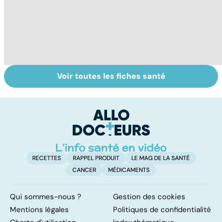
Voir toutes les fiches santé
Dérèglement
Tout savoir sur
I
hormonal : et si
les infections
a
c'était les
pulmonaires
fa
surrénales ?
d'
RECETTES
RAPPEL PRODUIT
LE MAG DE LA SANTÉ
CANCER
MÉDICAMENTS
Qui sommes-nous ?
Gestion des cookies
Mentions légales
Politiques de confidentialité