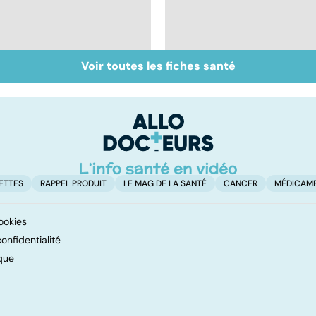
Voir toutes les fiches santé
Calvitie : pourquoi
Le cheveu à la loupe
nos cheveux nous
lâchent !
ETTES
RAPPEL PRODUIT
LE MAG DE LA SANTÉ
CANCER
MÉDICAM
ookies
onfidentialité
que