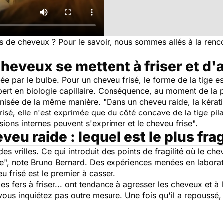
es de cheveux ? Pour le savoir, nous sommes allés à la renc
heveux se mettent à friser et d'
 par le bulbe. Pour un cheveu frisé, le forme de la tige es
pert en biologie capillaire. Conséquence, au moment de la po
anisée de la même manière. "
Dans un cheveu raide, la kérat
risé, elle n'est exprimée que du côté concave de la tige pila
nsions internes peuvent s'exprimer et le cheveu frise
".
eu raide : lequel est le plus frag
a des vrilles. Ce qui introduit des points de fragilité où le c
de
", note Bruno Bernard. Des expériences menées en laborat
u frisé est le premier à casser.
les fers à friser... ont tendance à agresser les cheveux et à 
 vous inquiétez pas outre mesure. Une fois qu'il a repoussé