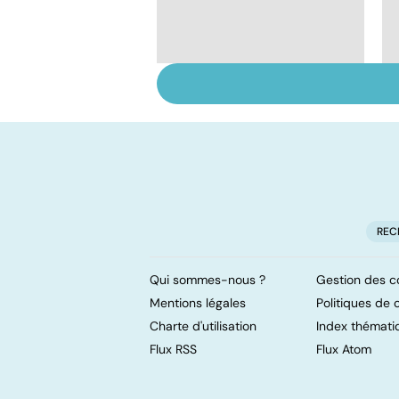
Quand la maladie
entraîne la chute des
cheveux
REC
Qui sommes-nous ?
Gestion des c
Mentions légales
Politiques de c
Charte d'utilisation
Index thémati
Flux RSS
Flux Atom