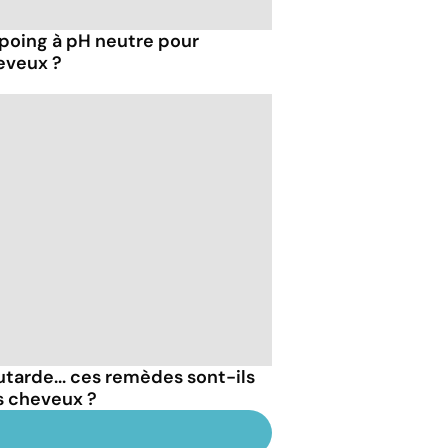
mpoing à pH neutre pour
eveux ?
outarde... ces remèdes sont-ils
s cheveux ?