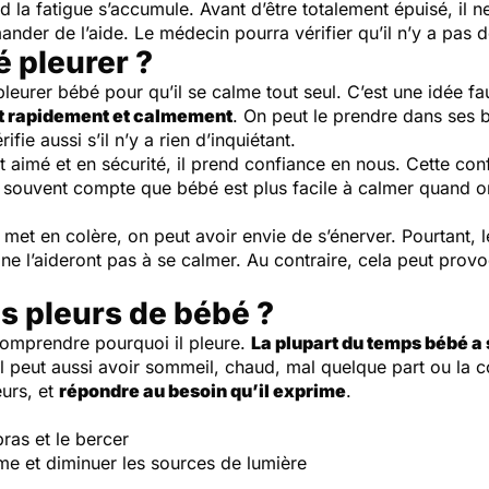
d la fatigue s’accumule. Avant d’être totalement épuisé, il ne
nder de l’aide. Le médecin pourra vérifier qu’il n’y a pas
é pleurer ?
 pleurer bébé pour qu’il se calme tout seul. C’est une idée f
nt rapidement et calmement
. On peut le prendre dans ses b
fie aussi s’il n’y a rien d’inquiétant.
 aimé et en sécurité, il prend confiance en nous. Cette conf
nd souvent compte que bébé est plus facile à calmer quand 
 met en colère, on peut avoir envie de s’énerver. Pourtant
"
ne l’aideront pas à se calmer. Au contraire, cela peut provoq
 pleurs de bébé ?
 comprendre pourquoi il pleure.
La plupart du temps bébé a
il peut aussi avoir sommeil, chaud, mal quelque part ou la 
eurs, et
répondre au besoin qu’il exprime
.
:
ras et le bercer
e et diminuer les sources de lumière