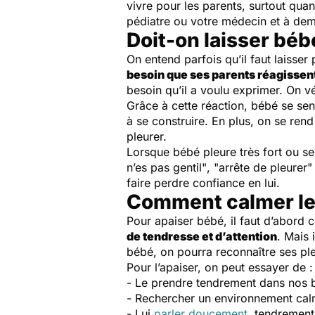
vivre pour les parents, surtout quan
pédiatre ou votre médecin et à dema
Doit-on laisser béb
On entend parfois qu’il faut laisser
besoin que ses parents réagisse
besoin qu’il a voulu exprimer. On véri
Grâce à cette réaction, bébé se sent
à se construire. En plus, on se re
pleurer.
Lorsque bébé pleure très fort ou se
n’es pas gentil"
,
"arrête de pleurer
faire perdre confiance en lui.
Comment calmer les
Pour apaiser bébé, il faut d’abord
de tendresse et d’attention
. Mais 
bébé, on pourra reconnaître ses pl
Pour l’apaiser, on peut essayer de 
- Le prendre tendrement dans nos b
- Rechercher un environnement calm
- Lui
parler doucement
, tendrement