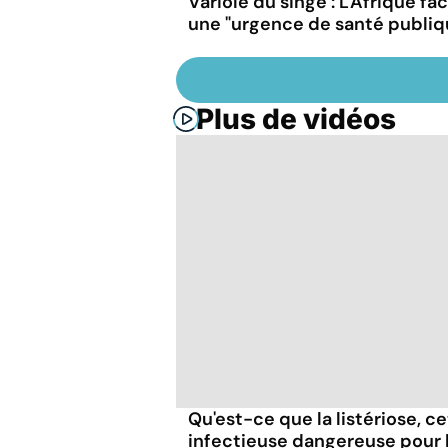
Variole du singe : L'Afrique fa
une "urgence de santé publiq
Plus de vidéos
Qu'est-ce que la listériose, c
infectieuse dangereuse pour