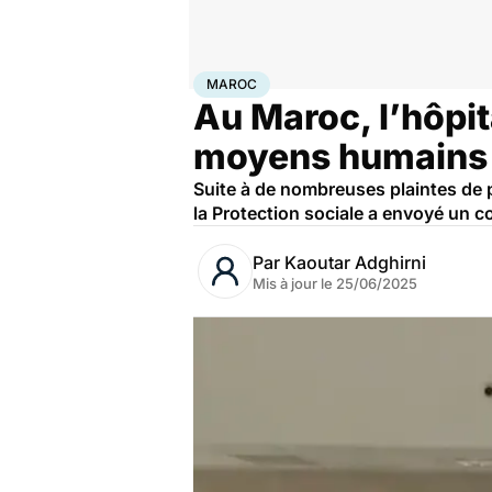
Accueil
Santé
Société
Santé publique
Maroc
MAROC
Au Maroc, l’hôpi
moyens humains e
Suite à de nombreuses plaintes de p
la Protection sociale a envoyé un c
Par
Kaoutar Adghirni
Mis à jour le
25/06/2025