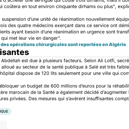
 d'acheter une seringue qui coûte trois dirhams, mais il do
i coûtera en tout environ cinquante dirhams ou plus"
, expl
la suspension d’une unité de réanimation nouvellement équ
ois des quatre médecins exerçant dans ce service ont démis
ients ayant besoin d’une réanimation en urgence sont trans
 qui met leur vie en danger".
des opérations chirurgicales sont reportées en Algérie
isantes
 Abdellah est due à plusieurs facteurs. Selon Ali Lotfi, sec
alloué au secteur de la santé publique à Salé est très faible
 l’hôpital dispose de 120 lits seulement pour une ville qui co
bloquer un budget de 600 millions d’euros pour la réhabilit
stère marocain de la Santé a également décidé d’augmenter
tures privées. Des mesures qui s’avèrent insuffisantes compte
IQUE