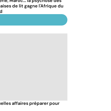
érie, Maroc... la psychose des
aises de lit gagne l'Afrique du
d
uelles affaires préparer pour