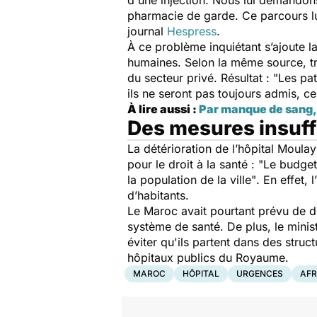
d'une injection. Nous lui demandons
pharmacie de garde. Ce parcours lu
journal
Hespress
.
À ce problème inquiétant s’ajoute 
humaines. Selon la même source, tr
du secteur privé. Résultat :
"Les pat
ils ne seront pas toujours admis, ce
À lire aussi :
Par manque de sang, 
Des mesures insuff
La détérioration de l’hôpital Moulay
pour le droit à la santé :
"Le budget 
la population de la ville"
. En effet,
d’habitants.
Le Maroc avait pourtant prévu de dé
système de santé. De plus, le mini
éviter qu'ils partent dans des struc
hôpitaux publics du Royaume.
MAROC
HÔPITAL
URGENCES
AFR