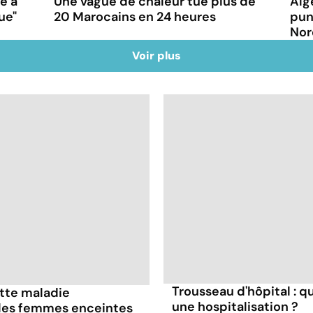
ce à
Une vague de chaleur tue plus de
Alg
ue"
20 Marocains en 24 heures
pun
Nor
Voir plus
Trousseau d'hôpital : q
ette maladie
une hospitalisation ?
 les femmes enceintes