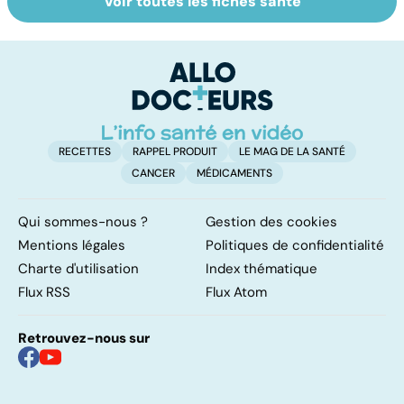
Voir toutes les fiches santé
La tuberculose
Femmes :
V
pulmonaire
comment
se
jouissez-vous ?
c
r
RECETTES
RAPPEL PRODUIT
LE MAG DE LA SANTÉ
CANCER
MÉDICAMENTS
Qui sommes-nous ?
Gestion des cookies
Mentions légales
Politiques de confidentialité
Charte d'utilisation
Index thématique
Flux RSS
Flux Atom
Retrouvez-nous sur