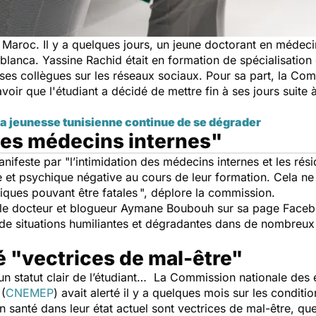
 Maroc. Il y a quelques jours, un jeune doctorant en médeci
anca. Yassine Rachid était en formation de spécialisation
 ses collègues sur les réseaux sociaux. Pour sa part, la C
avoir que l'étudiant a décidé de mettre fin à ses jours suite 
la jeunesse tunisienne continue de se dégrader
des médecins internes"
anifeste par
"l’in
timidation des
médecins internes et les rési
 et psychique négative au cours de leur formation. Cela ne
ques pouvant être fatales
", déplore la commission.
 le docteur et blogueur Aymane Boubouh sur sa page Face
de situations humiliantes et dégradantes dans de nombreux 
é "vectrices de mal-être"
un statut clair de l’étudiant… La Commission nationale des
 (
CNEMEP
) avait alerté il y a quelques mois sur les conditi
n santé dans leur état actuel sont vectrices de mal-être, qu