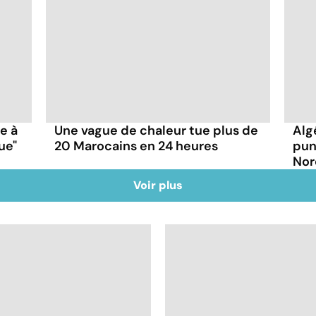
ce à
Une vague de chaleur tue plus de
Alg
ue"
20 Marocains en 24 heures
pun
Nor
Voir plus